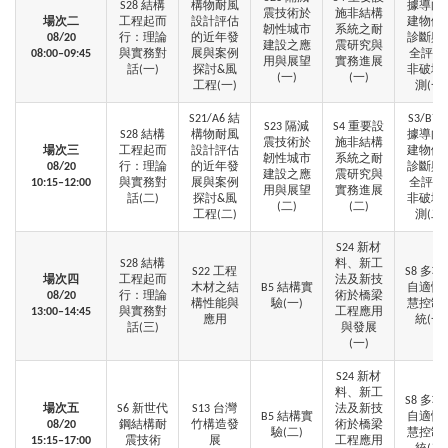
S28 結構
構物耐風
據導向
震技術於
施非結構
場次二
工程起而
設計評估
建物健
韌性城市
系統之耐
0
8/20
行：理論
的近年發
診斷與
建設之應
震研究與
08:00–09:45
與實務對
展與案例
全評估
用與展望
實務進展
話(一)
探討&風
非破壞
(一)
(一)
工程(一)
測(一)
S21/A6 結
S3/B7 
S23 隔減
S4 重要設
S28 結構
構物耐風
據導向
震技術於
施非結構
場次三
工程起而
設計評估
建物健
韌性城市
系統之耐
0
8/20
行：理論
的近年發
診斷與
建設之應
震研究與
10:15–12:00
與實務對
展與案例
全評估
用與展望
實務進展
話(二)
探討&風
非破壞
(二)
(二)
工程(二)
測(二)
S24 新材
S28 結構
料、新工
S22 工程
S8 多功
場次四
工程起而
法及新技
木材之結
B5 結構實
自適性
0
8/20
行：理論
術於橋梁
構性能與
驗(一)
慧控制
13:00–14:45
與實務對
工程應用
應用
統(一)
話(三)
與發展
(一)
S24 新材
料、新工
S8 多功
場次五
S6 新世代
S13 台灣
法及新技
B5 結構實
自適性
0
8/20
鋼結構耐
竹構造發
術於橋梁
驗(二)
慧控制
15:15–17:00
震技術
展
工程應用