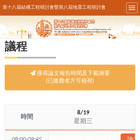
Tog
nav
議程
搜尋論文報告時間及下載摘要
(已繳費者方可檢視)
8/19
時間
星期三
08:00-09:45
論文