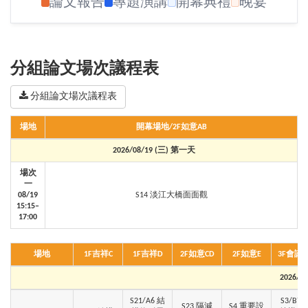
論文報告
專題演講
開幕典禮
晚宴
分組論文場次議程表
分組論文場次議程表
場地
開幕場地/2F如意AB
2026/08/19 (三) 第一天
場次
一
0
8/
19
S14 淡江大橋面面觀
15
:
15
–
17
:
00
場地
1F
吉祥
C
1F
吉祥
D
2F
如意
CD
2F
如意
E
3F
會議
2026/08
S21/A6 結
S3/B7 
S23 隔減
S4 重要設