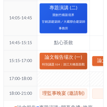
專題演講 (二)
開創竹構新境界
14:05-14:45
甘銘源建築師
／大藏聯合建築師
事務所
14:45-15:15
點心茶敘
論文報告場次 (一)
15:15-17:00
論文
特別議題 S14：淡江大橋面面觀
17:00-18:00
18:00-21:00
理監事晚宴 (邀請制)