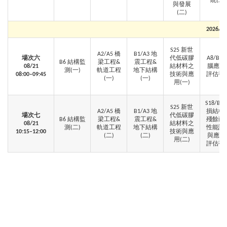
統(二)
與發展
(二)
2026/08
S25 新世
A2/A5 橋
B1/A3 地
場次六
代低碳膠
A8/B3 
B6 結構監
梁工程&
震工程&
0
8/21
結材料之
腦應用
測(一)
軌道工程
地下結構
08:00–09:45
技術與應
評估補
(一)
(一)
用(一)
S18/B3
S25 新世
A2/A5 橋
B1/A3 地
損結構
場次七
代低碳膠
B6 結構監
梁工程&
震工程&
殘餘耐
0
8/21
結材料之
測(二)
軌道工程
地下結構
性能評
10:15–12:00
技術與應
(二)
(二)
與應用
用(二)
評估補